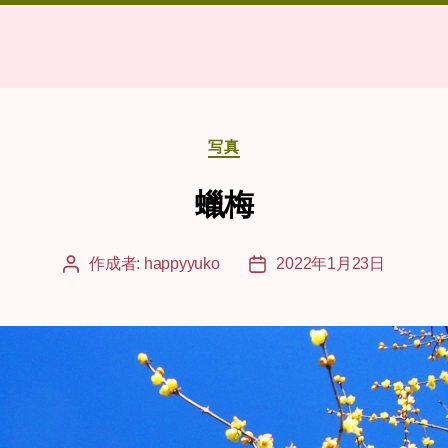
カ
写真
テ
ゴ
蠟梅
リ
ー
作成者:
happyyuko
2022年1月23日
投
投
稿
稿
者
日