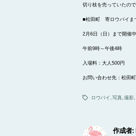
切り枝を売っていたので
■松田町 寄ロウバイま
2月6日（日）まで開催
午前9時～午後4時
入場料：大人500円
お問い合わせ先：松田町観光経
ロウバイ
,
写真
,
撮影
タ
グ
作成者: 