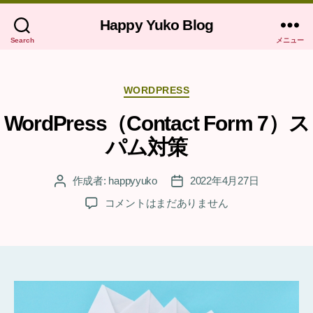
Happy Yuko Blog
Search
メニュー
カ
WORDPRESS
テ
ゴ
WordPress（Contact Form 7）ス
リ
パム対策
ー
作成者:
happyyuko
2022年4月27日
投
投
稿
稿
WordPress（Contact
コメントはまだありません
者
日
Form
7）
ス
パ
ム
対
策