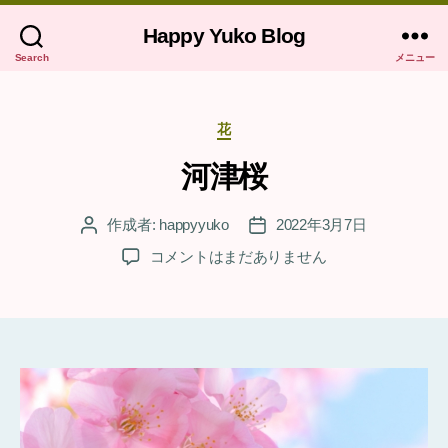
Happy Yuko Blog
Search
メニュー
カ
花
テ
ゴ
河津桜
リ
ー
作成者:
happyyuko
2022年3月7日
投
投
稿
稿
河
コメントはまだありません
者
日
津
桜
へ
の