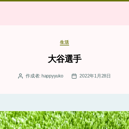
カ
生活
テ
ゴ
大谷選手
リ
ー
作成者:
happyyuko
2022年1月28日
投
投
稿
稿
者
日