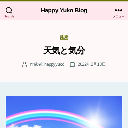
Happy Yuko Blog
Search
メニュー
カ
健康
テ
ゴ
天気と気分
リ
ー
作成者:
happyyuko
2022年2月18日
投
投
稿
稿
者
日