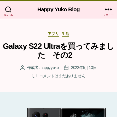
Happy Yuko Blog
Search
メニュー
カ
アプリ
生活
テ
ゴ
Galaxy S22 Ultraを買ってみまし
リ
た その2
ー
作成者:
happyyuko
2022年5月13日
投
投
稿
稿
Galaxy
コメントはまだありません
者
日
S22
Ultra
を
買
っ
て
み