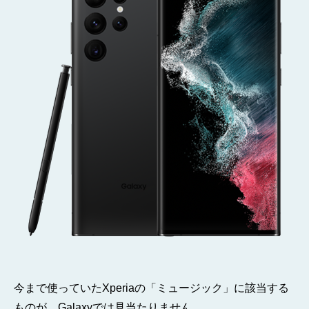
ま
し
た
そ
の
2
へ
の
今まで使っていたXperiaの「ミュージック」に該当する
ものが、Galaxyでは見当たりません。