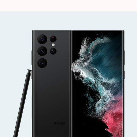
Ultra
を
買
っ
て
み
ま
し
た
そ
の
1
へ
の