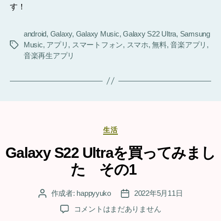
す！
android
,
Galaxy
,
Galaxy Music
,
Galaxy S22 Ultra
,
Samsung
Music
,
アプリ
,
スマートフォン
,
スマホ
,
無料
,
音楽アプリ
,
タ
音楽再生アプリ
グ
カ
生活
テ
ゴ
Galaxy S22 Ultraを買ってみまし
リ
た その1
ー
作成者:
happyyuko
2022年5月11日
投
投
稿
稿
Galaxy
コメントはまだありません
者
日
S22