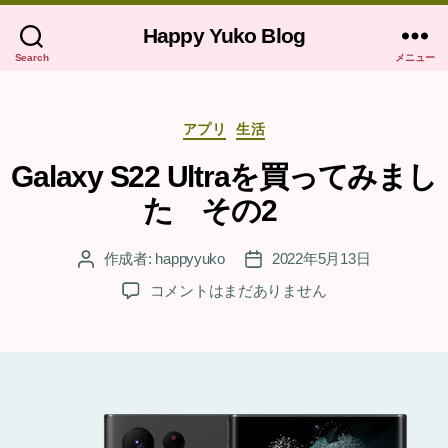
Happy Yuko Blog
Search
メニュー
カ
アプリ
生活
テ
ゴ
Galaxy S22 Ultraを買ってみまし
リ
た その2
ー
作成者:
happyyuko
2022年5月13日
投
投
稿
稿
Galaxy
コメントはまだありません
者
日
S22
Ultra
を
買
っ
て
み