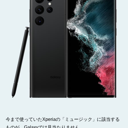
ま
し
た
そ
の
2
へ
の
今まで使っていたXperiaの「ミュージック」に該当する
ものが、Galaxyでは見当たりません。