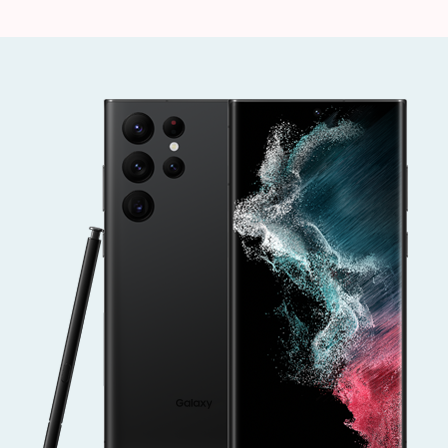
Ultra
を
買
っ
て
み
ま
し
た
そ
の
1
へ
の