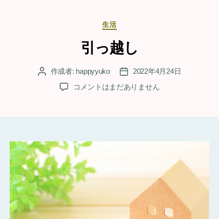
カ
生活
テ
ゴ
引っ越し
リ
ー
作成者:
happyyuko
2022年4月24日
投
投
稿
稿
引
コメントはまだありません
者
日
っ
越
し
へ
の