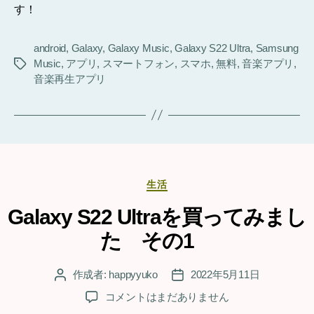
す！
android
,
Galaxy
,
Galaxy Music
,
Galaxy S22 Ultra
,
Samsung
Music
,
アプリ
,
スマートフォン
,
スマホ
,
無料
,
音楽アプリ
,
タ
音楽再生アプリ
グ
カ
生活
テ
ゴ
Galaxy S22 Ultraを買ってみまし
リ
た その1
ー
作成者:
happyyuko
2022年5月11日
投
投
稿
稿
Galaxy
コメントはまだありません
者
日
S22