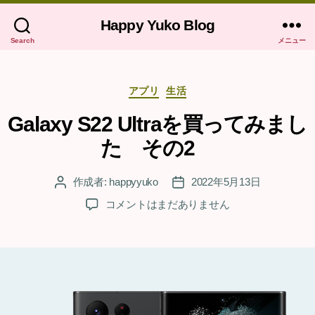
Happy Yuko Blog
Search
メニュー
カ
アプリ
生活
テ
ゴ
Galaxy S22 Ultraを買ってみまし
リ
た その2
ー
作成者:
happyyuko
2022年5月13日
投
投
稿
稿
Galaxy
コメントはまだありません
者
日
S22
Ultra
を
買
っ
て
み