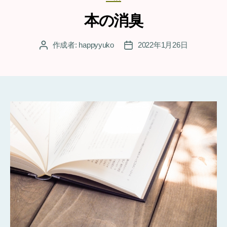
テ
ゴ
本の消臭
リ
ー
作成者:
happyyuko
2022年1月26日
投
投
稿
稿
者
日