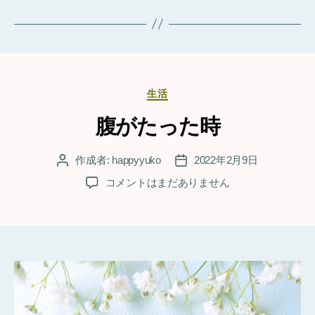
グ
カ
生活
テ
ゴ
腹がたった時
リ
ー
作成者:
happyyuko
2022年2月9日
投
投
稿
稿
腹
コメントはまだありません
者
日
が
た
っ
た
時
へ
の