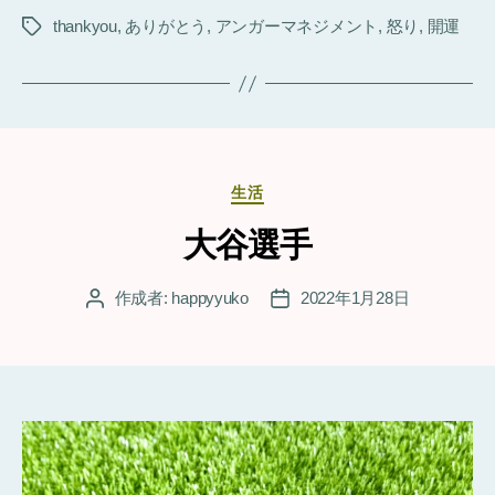
thankyou
,
ありがとう
,
アンガーマネジメント
,
怒り
,
開運
タ
グ
カ
生活
テ
ゴ
大谷選手
リ
ー
作成者:
happyyuko
2022年1月28日
投
投
稿
稿
者
日