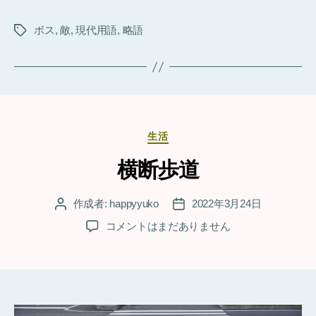
ボス
,
敵
,
現代用語
,
略語
タ
グ
カ
生活
テ
ゴ
横断歩道
リ
ー
作成者:
happyyuko
2022年3月24日
投
投
稿
稿
横
コメントはまだありません
者
日
断
歩
道
へ
の