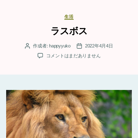
カ
生活
テ
ゴ
ラスボス
リ
ー
作成者:
happyyuko
2022年4月4日
投
投
稿
稿
ラ
コメントはまだありません
者
日
ス
ボ
ス
へ
の