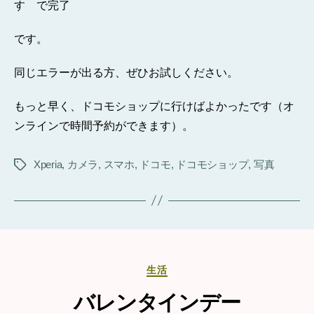
す で完了
です。
同じエラーが出る方、ぜひお試しください。
もっと早く、ドコモショップに行けばよかったです（オ
ンラインで時間予約ができます）。
Xperia
,
カメラ
,
スマホ
,
ドコモ
,
ドコモショップ
,
写真
タ
グ
カ
生活
テ
ゴ
バレンタインデー
リ