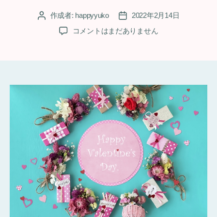
ー
作成者:
happyyuko
2022年2月14日
投
投
稿
稿
バ
コメントはまだありません
者
日
レ
ン
タ
イ
ン
デ
ー
へ
の