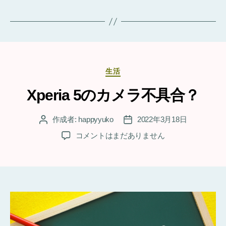
グ
カ
生活
テ
ゴ
Xperia 5のカメラ不具合？
リ
ー
作成者:
happyyuko
2022年3月18日
投
投
稿
稿
Xperia
コメントはまだありません
者
日
5
の
カ
メ
ラ
不
具
合？