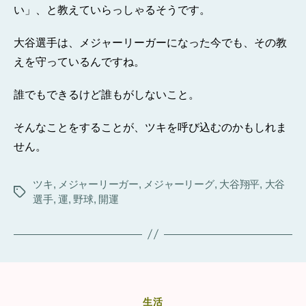
い」、と教えていらっしゃるそうです。
大谷選手は、メジャーリーガーになった今でも、その教
えを守っているんですね。
誰でもできるけど誰もがしないこと。
そんなことをすることが、ツキを呼び込むのかもしれま
せん。
ツキ
,
メジャーリーガー
,
メジャーリーグ
,
大谷翔平
,
大谷
タ
選手
,
運
,
野球
,
開運
グ
カ
生活