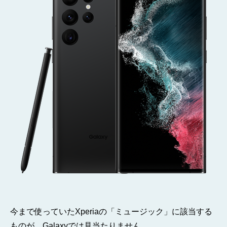
ま
し
た
そ
の
2
へ
の
今まで使っていたXperiaの「ミュージック」に該当する
ものが、Galaxyでは見当たりません。