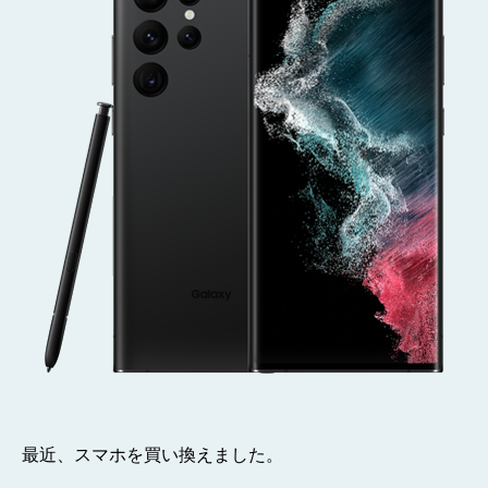
ま
し
た
そ
の
1
へ
の
最近、スマホを買い換えました。