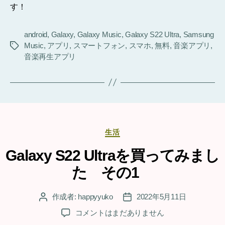
す！
android
,
Galaxy
,
Galaxy Music
,
Galaxy S22 Ultra
,
Samsung
Music
,
アプリ
,
スマートフォン
,
スマホ
,
無料
,
音楽アプリ
,
タ
音楽再生アプリ
グ
カ
生活
テ
ゴ
Galaxy S22 Ultraを買ってみまし
リ
た その1
ー
作成者:
happyyuko
2022年5月11日
投
投
稿
稿
Galaxy
コメントはまだありません
者
日
S22