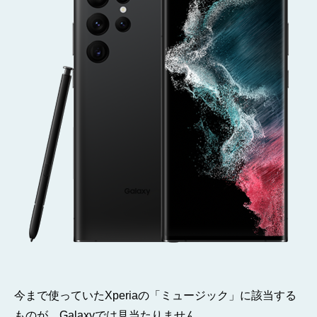
ま
し
た
そ
の
2
へ
の
今まで使っていたXperiaの「ミュージック」に該当する
ものが、Galaxyでは見当たりません。