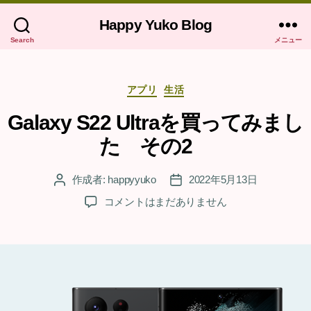
Happy Yuko Blog
Search
メニュー
カ
アプリ
生活
テ
ゴ
Galaxy S22 Ultraを買ってみまし
リ
た その2
ー
作成者:
happyyuko
2022年5月13日
投
投
稿
稿
Galaxy
コメントはまだありません
者
日
S22
Ultra
を
買
っ
て
み