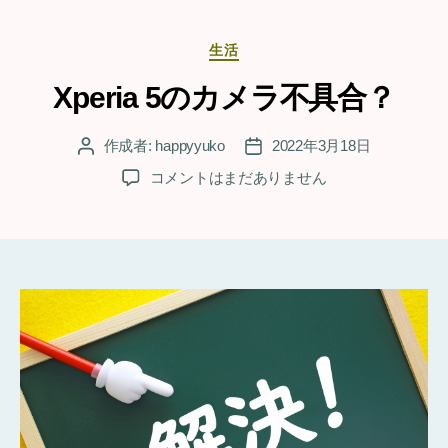
カ
生活
テ
ゴ
Xperia 5のカメラ不具合？
リ
ー
作成者:
happyyuko
2022年3月18日
投
投
稿
稿
Xperia
コメントはまだありません
者
日
5
の
カ
メ
ラ
不
具
合？
へ
の