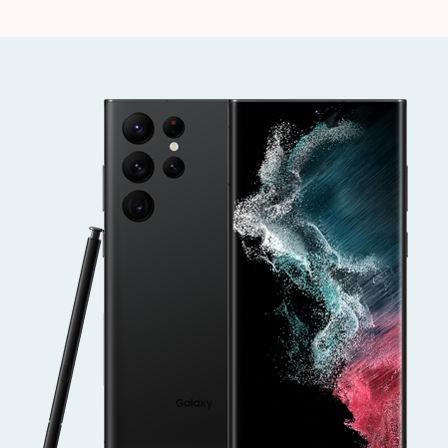
Ultra
を
買
っ
て
み
ま
し
た
そ
の
1
へ
の