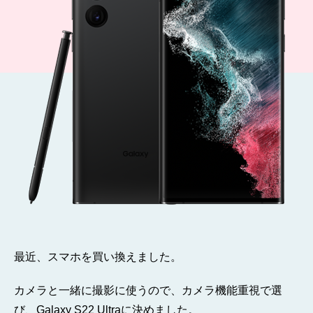
ま
し
た
そ
の
1
へ
の
最近、スマホを買い換えました。
カメラと一緒に撮影に使うので、カメラ機能重視で選
び、Galaxy S22 Ultraに決めました。