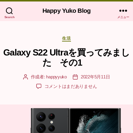
Happy Yuko Blog
Search
メニュー
カ
生活
テ
ゴ
Galaxy S22 Ultraを買ってみまし
リ
た その1
ー
作成者:
happyyuko
2022年5月11日
投
投
稿
稿
Galaxy
コメントはまだありません
者
日
S22
Ultra
を
買
っ
て
み